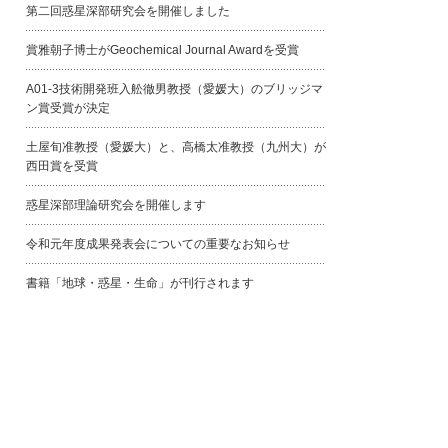
第二回惑星深部研究会を開催しました
賞雅朝子博士がGeochemical Journal Awardを受賞
A01-3技術開発班入舩徹男教授（愛媛大）のブリッジマ
ン賞受賞が決定
土屋旬准教授（愛媛大）と、高橋太准教授（九州大）が
西田賞を受賞
惑星深部理論研究会を開催します
令和元年度成果発表会についての重要なお知らせ
書籍「地球・惑星・生命」が刊行されます