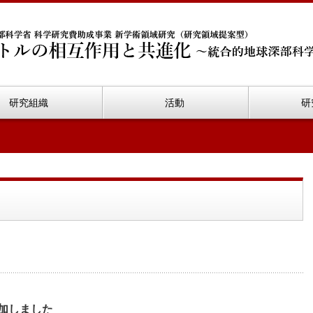
研究組織
活動
研
加しました