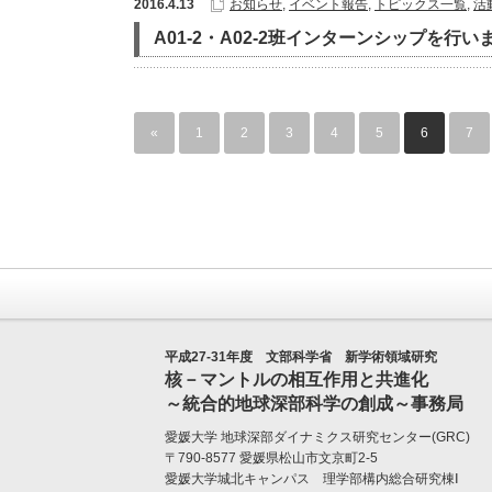
2016.4.13
お知らせ
,
イベント報告
,
トピックス一覧
,
活
A01-2・A02-2班インターンシップを行い
«
1
2
3
4
5
6
7
平成27-31年度 文部科学省 新学術領域研究
核－マントルの相互作用と共進化
～統合的地球深部科学の創成～事務局
愛媛大学
地球深部ダイナミクス研究センター(GRC)
〒790-8577 愛媛県松山市文京町2-5
愛媛大学城北キャンパス 理学部構内総合研究棟Ⅰ