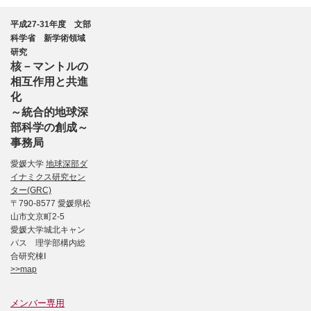
平成27-31年度 文部
科学省 新学術領域
研究
核－マントルの
相互作用と共進
化
～統合的地球深
部科学の創成～
事務局
愛媛大学
地球深部ダ
イナミクス研究セン
ター(GRC)
〒790-8577 愛媛県松
山市文京町2-5
愛媛大学城北キャン
パス 理学部構内総
合研究棟Ⅰ
>>map
メンバー専用