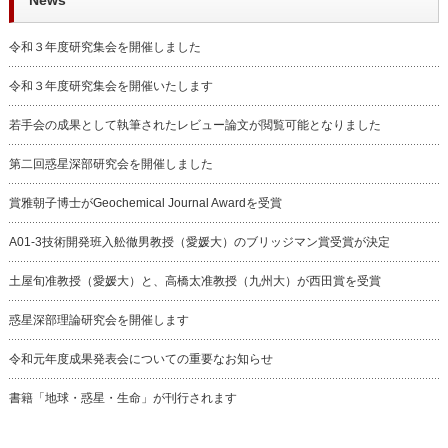
令和３年度研究集会を開催しました
令和３年度研究集会を開催いたします
若手会の成果として執筆されたレビュー論文が閲覧可能となりました
第二回惑星深部研究会を開催しました
賞雅朝子博士がGeochemical Journal Awardを受賞
A01-3技術開発班入舩徹男教授（愛媛大）のブリッジマン賞受賞が決定
土屋旬准教授（愛媛大）と、高橋太准教授（九州大）が西田賞を受賞
惑星深部理論研究会を開催します
令和元年度成果発表会についての重要なお知らせ
書籍「地球・惑星・生命」が刊行されます