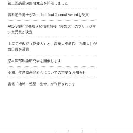
第二回惑星深部研究会を開催しました
賞雅朝子博士がGeochemical Journal Awardを受賞
A01-3技術開発班入舩徹男教授（愛媛大）のブリッジマ
ン賞受賞が決定
土屋旬准教授（愛媛大）と、高橋太准教授（九州大）が
西田賞を受賞
惑星深部理論研究会を開催します
令和元年度成果発表会についての重要なお知らせ
書籍「地球・惑星・生命」が刊行されます