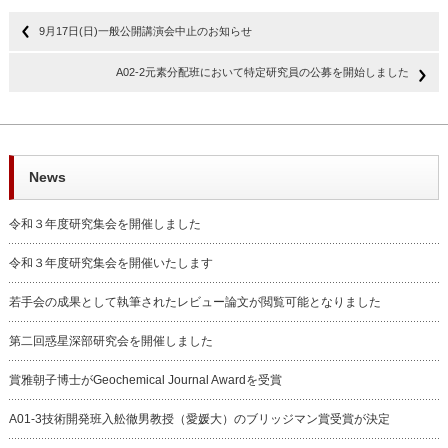
9月17日(日)一般公開講演会中止のお知らせ
A02-2元素分配班において特定研究員の公募を開始しました
News
令和３年度研究集会を開催しました
令和３年度研究集会を開催いたします
若手会の成果として執筆されたレビュー論文が閲覧可能となりました
第二回惑星深部研究会を開催しました
賞雅朝子博士がGeochemical Journal Awardを受賞
A01-3技術開発班入舩徹男教授（愛媛大）のブリッジマン賞受賞が決定