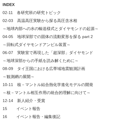
INDEX
02-11 各研究班の研究トピック
02-03 高温高圧実験から探る高圧含水相
～地球内部への水の輸送様式とダイヤモンドの起源～
04-05 地球深部での固体の流動変形を探る part 2
～回転式ダイヤモンドアンビル装置～
06-07 実験室で再現した「超深部」ダイヤモンド
～地球深部からの手紙を読み解くために～
08-09 タイ王国における広帯域地震観測計画
～観測網の展開～
10-11 核－マントル結合熱化学進化モデルの開発
～核－マントル相互作用の統合的理解に向けて～
12-14 新人紹介・受賞
15 イベント報告
16 イベント報告・編集後記