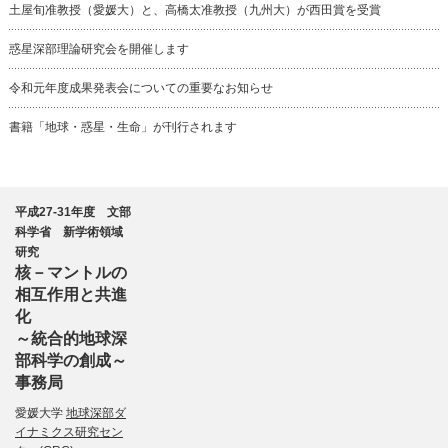
土屋旬准教授（愛媛大）と、高橋太准教授（九州大）が西田賞を受賞
惑星深部理論研究会を開催します
令和元年度成果発表会についての重要なお知らせ
書籍「地球・惑星・生命」が刊行されます
平成27-31年度 文部
科学省 新学術領域
研究
核－マントルの
相互作用と共進
化
～統合的地球深
部科学の創成～
事務局
愛媛大学
地球深部ダ
イナミクス研究セン