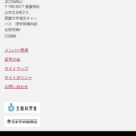
ター(GRC)
〒790-8577 愛媛県松
山市文京町2-5
愛媛大学城北キャン
パス 理学部構内総
合研究棟Ⅰ
>>map
メンバー専用
若手の会
サイトマップ
サイトポリシー
お問い合わせ