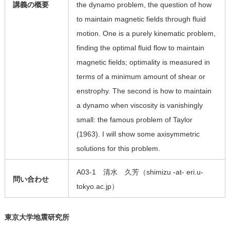
講義の概要
the dynamo problem, the question of how
to maintain magnetic fields through fluid
motion. One is a purely kinematic problem,
finding the optimal fluid flow to maintain
magnetic fields; optimality is measured in
terms of a minimum amount of shear or
enstrophy. The second is how to maintain
a dynamo when viscosity is vanishingly
small: the famous problem of Taylor
(1963). I will show some axisymmetric
solutions for this problem.
A03-1 清水 久芳（shimizu -at- eri.u-
問い合わせ
tokyo.ac.jp）
東京大学地震研究所