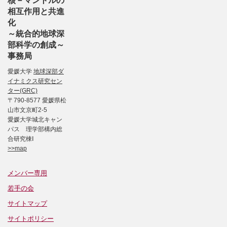
核－マントルの
相互作用と共進
化
～統合的地球深
部科学の創成～
事務局
愛媛大学
地球深部ダ
イナミクス研究セン
ター(GRC)
〒790-8577 愛媛県松
山市文京町2-5
愛媛大学城北キャン
パス 理学部構内総
合研究棟Ⅰ
>>map
メンバー専用
若手の会
サイトマップ
サイトポリシー