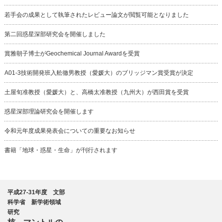
若手会の成果として執筆されたレビュー論文が閲覧可能となりました
第二回惑星深部研究会を開催しました
賞雅朝子博士がGeochemical Journal Awardを受賞
A01-3技術開発班入舩徹男教授（愛媛大）のブリッジマン賞受賞が決定
土屋旬准教授（愛媛大）と、高橋太准教授（九州大）が西田賞を受賞
惑星深部理論研究会を開催します
令和元年度成果発表会についての重要なお知らせ
書籍「地球・惑星・生命」が刊行されます
平成27-31年度 文部
科学省 新学術領域
研究