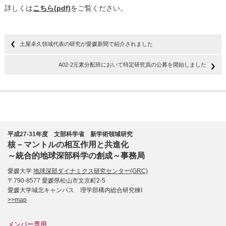
詳しくは
こちら(pdf)
をご覧ください。
土屋卓久領域代表の研究が愛媛新聞で紹介されました
A02-2元素分配班において特定研究員の公募を開始しました
平成27-31年度 文部科学省 新学術領域研究
核－マントルの相互作用と共進化
～統合的地球深部科学の創成～事務局
愛媛大学
地球深部ダイナミクス研究センター(GRC)
〒790-8577 愛媛県松山市文京町2-5
愛媛大学城北キャンパス 理学部構内総合研究棟Ⅰ
>>map
メンバー専用