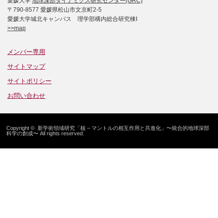
愛媛大学
地球深部ダイナミクス研究センター(GRC)
〒790-8577 愛媛県松山市文京町2-5
愛媛大学城北キャンパス 理学部構内総合研究棟Ⅰ
>>map
メンバー専用
サイトマップ
サイトポリシー
お問い合わせ
Copyright ©
新学術領域研究「核 – マントルの相互作用と共進化」〜統合的地球深部
科学の創成〜
All rights reserved.